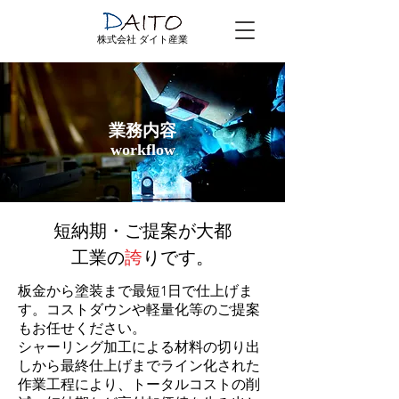
株式会社 ダイト産業
業務内容
workflow
短納期・ご提案が大都
工業の
誇
りです。
板金から塗装まで最短1日で仕上げま
す。コストダウンや軽量化等のご提案
もお任せください。
シャーリング加工による材料の切り出
しから最終仕上げまでライン化された
作業工程により、トータルコストの削