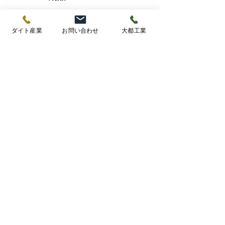
​製品出荷
ダイト産業
お問い合わせ
大都工業
大都工業では、不具合ゼロを社内で徹
底しています。​お客様に高品質な製品
をお届けするため、厳正な品質管理を
行い、出荷・納品致します。
作業風景